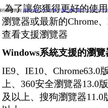
為了讓您獲得更好的使用體
銀行版權所有|
滬ICP備05036189號-1
|
滬公網安備3101150201935
瀏覽器或最新的Chrome、E
查看支援瀏覽器
Windows系統支援的瀏
IE9、IE10、Chrome63
上、360安全瀏覽器13.0
及以上、搜狗瀏覽器11.0版本