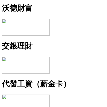
沃德財富
交銀理財
代發工資（薪金卡）