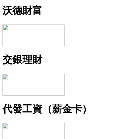
沃德財富
交銀理財
代發工資（薪金卡）