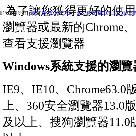
為了讓您獲得更好的使用體
銀行版權所有|
滬ICP備05036189號-1
|
滬公網安備3101150201935
瀏覽器或最新的Chrome、E
查看支援瀏覽器
Windows系統支援的瀏
IE9、IE10、Chrome63
上、360安全瀏覽器13.0
及以上、搜狗瀏覽器11.0版本