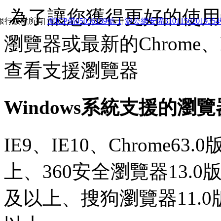
為了讓您獲得更好的使用體
銀行版權所有|
滬ICP備05036189號-1
|
滬公網安備3101150201935
瀏覽器或最新的Chrome、E
查看支援瀏覽器
Windows系統支援的瀏
IE9、IE10、Chrome63
上、360安全瀏覽器13.0
及以上、搜狗瀏覽器11.0版本