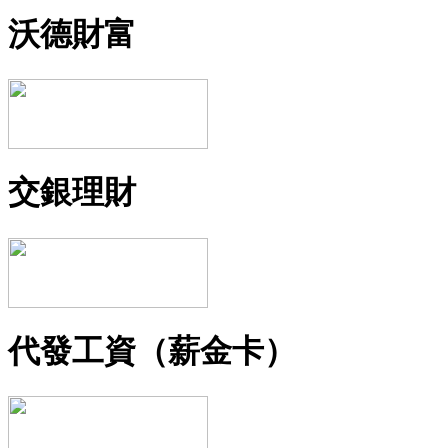
沃德財富
交銀理財
代發工資（薪金卡）