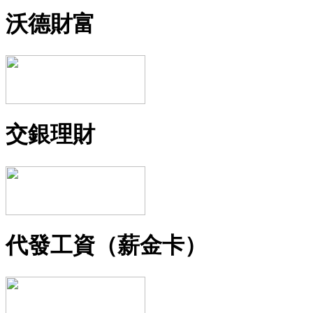
沃德財富
交銀理財
代發工資（薪金卡）