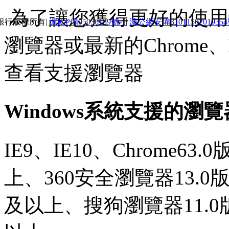
為了讓您獲得更好的使用體
銀行版權所有|
滬ICP備05036189號-1
|
滬公網安備3101150201935
瀏覽器或最新的Chrome、E
查看支援瀏覽器
Windows系統支援的瀏
IE9、IE10、Chrome63
上、360安全瀏覽器13.0
及以上、搜狗瀏覽器11.0版本