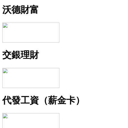
沃德財富
交銀理財
代發工資（薪金卡）