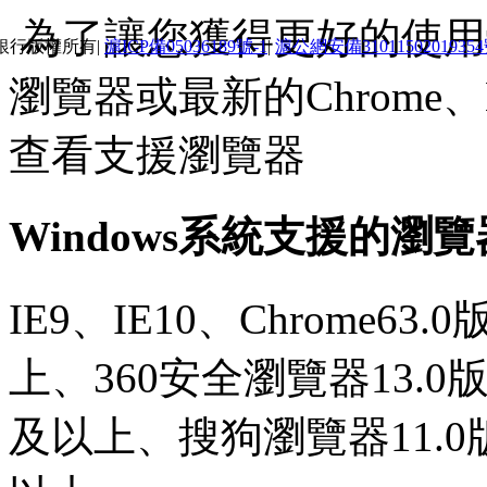
為了讓您獲得更好的使用體
銀行版權所有|
滬ICP備05036189號-1
|
滬公網安備3101150201935
瀏覽器或最新的Chrome、E
查看支援瀏覽器
Windows系統支援的瀏
IE9、IE10、Chrome63
上、360安全瀏覽器13.0
及以上、搜狗瀏覽器11.0版本