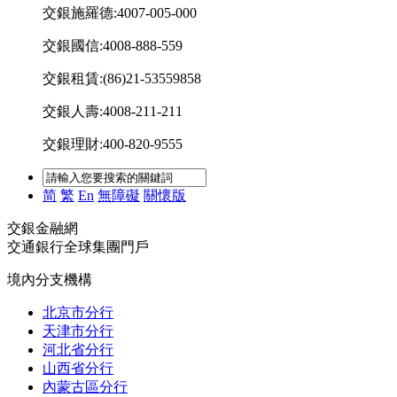
交銀施羅德:4007-005-000
交銀國信:4008-888-559
交銀租賃:(86)21-53559858
交銀人壽:4008-211-211
交銀理財:400-820-9555
简
繁
En
無障礙
關懷版
交銀金融網
交通銀行全球集團門戶
境內分支機構
北京市分行
天津市分行
河北省分行
山西省分行
內蒙古區分行