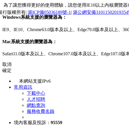
為了讓您獲得更好的使用體驗，請您使用IE10以上內核瀏覽器或最新的
銀行版權所有|
滬ICP備05036189號-1
|
滬公網安備3101150201935
Windows系統支援的瀏覽器為：
IE9、IE10、Chrome63.0版本及以上、Edge79.0版本及以
Mac系統支援的瀏覽器為：
Safari11.0版本及以上、Chrome107.0版本及以上、Edge107
取消
確定
本網站支援IPv6
常用資訊
下載中心
人才招聘
網點查詢
服務收費名錄
境內客服及投訴：
95559