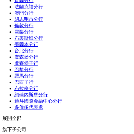
首爾分行
法蘭克福分行
澳門分行
胡志明市分行
倫敦分行
雪梨分行
布裏斯班分行
墨爾本分行
台北分行
盧森堡分行
盧森堡子行
巴黎分行
羅馬分行
巴西子行
布拉格分行
約翰內斯堡分行
迪拜國際金融中心分行
多倫多代表處
展開全部
旗下子公司