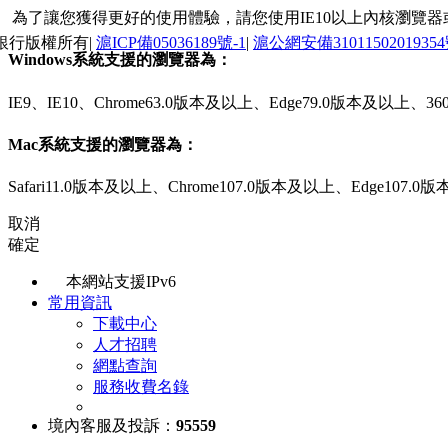
為了讓您獲得更好的使用體驗，請您使用IE10以上內核瀏覽器或最新的
銀行版權所有|
滬ICP備05036189號-1
|
滬公網安備3101150201935
Windows系統支援的瀏覽器為：
IE9、IE10、Chrome63.0版本及以上、Edge79.0版本及以
Mac系統支援的瀏覽器為：
Safari11.0版本及以上、Chrome107.0版本及以上、Edge107
取消
確定
本網站支援IPv6
常用資訊
下載中心
人才招聘
網點查詢
服務收費名錄
境內客服及投訴：
95559