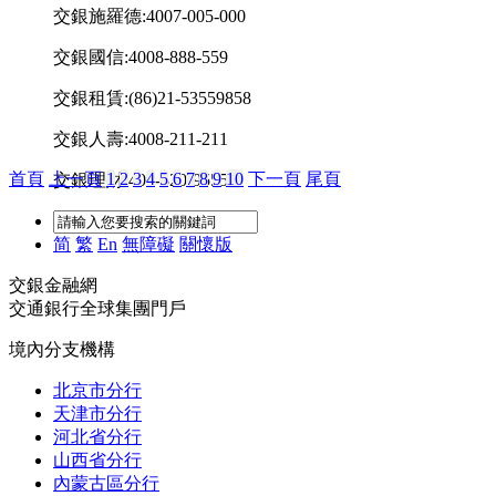
交銀施羅德:4007-005-000
交銀國信:4008-888-559
交銀租賃:(86)21-53559858
交銀人壽:4008-211-211
首頁
上一頁
1
2
3
4
5
6
7
8
9
10
下一頁
尾頁
交銀理財:400-820-9555
简
繁
En
無障礙
關懷版
交銀金融網
交通銀行全球集團門戶
境內分支機構
北京市分行
天津市分行
河北省分行
山西省分行
內蒙古區分行