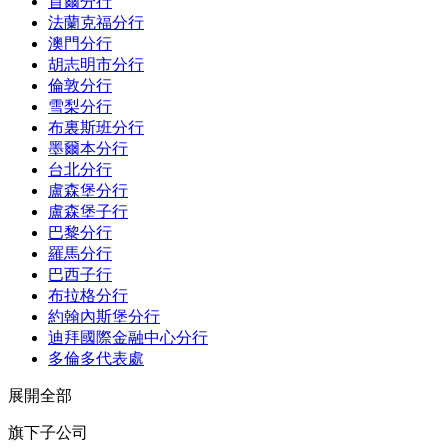
首爾分行
法蘭克福分行
澳門分行
胡志明市分行
倫敦分行
雪梨分行
布裏斯班分行
墨爾本分行
台北分行
盧森堡分行
盧森堡子行
巴黎分行
羅馬分行
巴西子行
布拉格分行
約翰內斯堡分行
迪拜國際金融中心分行
多倫多代表處
展開全部
旗下子公司