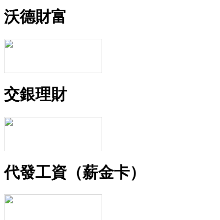
沃德財富
交銀理財
代發工資（薪金卡）