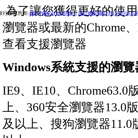
為了讓您獲得更好的使用體
銀行版權所有|
滬ICP備05036189號-1
|
滬公網安備3101150201935
瀏覽器或最新的Chrome、E
查看支援瀏覽器
Windows系統支援的瀏
IE9、IE10、Chrome63
上、360安全瀏覽器13.0
及以上、搜狗瀏覽器11.0版本