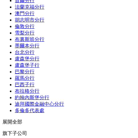
首爾分行
法蘭克福分行
澳門分行
胡志明市分行
倫敦分行
雪梨分行
布裏斯班分行
墨爾本分行
台北分行
盧森堡分行
盧森堡子行
巴黎分行
羅馬分行
巴西子行
布拉格分行
約翰內斯堡分行
迪拜國際金融中心分行
多倫多代表處
展開全部
旗下子公司