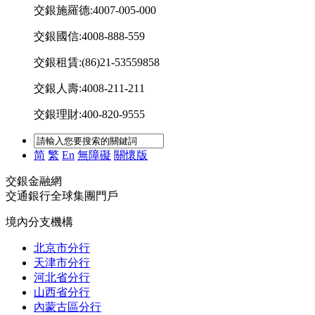
交銀施羅德:4007-005-000
交銀國信:4008-888-559
交銀租賃:(86)21-53559858
交銀人壽:4008-211-211
交銀理財:400-820-9555
简
繁
En
無障礙
關懷版
交銀金融網
交通銀行全球集團門戶
境內分支機構
北京市分行
天津市分行
河北省分行
山西省分行
內蒙古區分行