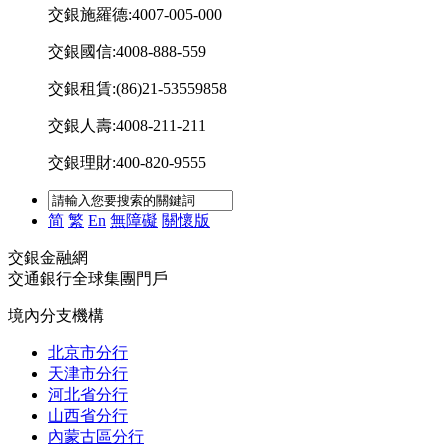
交銀施羅德:4007-005-000
交銀國信:4008-888-559
交銀租賃:(86)21-53559858
交銀人壽:4008-211-211
交銀理財:400-820-9555
简
繁
En
無障礙
關懷版
交銀金融網
交通銀行全球集團門戶
境內分支機構
北京市分行
天津市分行
河北省分行
山西省分行
內蒙古區分行