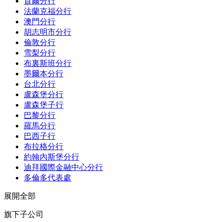
首爾分行
法蘭克福分行
澳門分行
胡志明市分行
倫敦分行
雪梨分行
布裏斯班分行
墨爾本分行
台北分行
盧森堡分行
盧森堡子行
巴黎分行
羅馬分行
巴西子行
布拉格分行
約翰內斯堡分行
迪拜國際金融中心分行
多倫多代表處
展開全部
旗下子公司