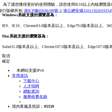
為了讓您獲得更好的使用體驗，請您使用IE10以上內核瀏覽器或最新的
銀行版權所有|
滬ICP備05036189號-1
|
滬公網安備3101150201935
Windows系統支援的瀏覽器為：
IE9、IE10、Chrome63.0版本及以上、Edge79.0版本及以
Mac系統支援的瀏覽器為：
Safari11.0版本及以上、Chrome107.0版本及以上、Edge107
取消
確定
本網站支援IPv6
常用資訊
下載中心
人才招聘
網點查詢
服務收費名錄
境內客服及投訴：
95559