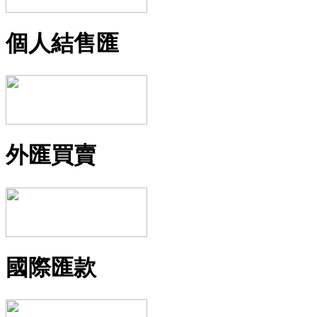
個人結售匯
外匯買賣
國際匯款