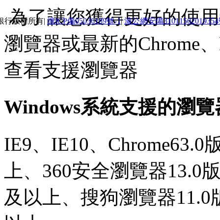
為了讓您獲得更好的使用體
銀行版權所有|
滬ICP備05036189號-1
|
滬公網安備3101150201935
瀏覽器或最新的Chrome、E
查看支援瀏覽器
Windows系統支援的瀏
IE9、IE10、Chrome63
上、360安全瀏覽器13.0
及以上、搜狗瀏覽器11.0版本