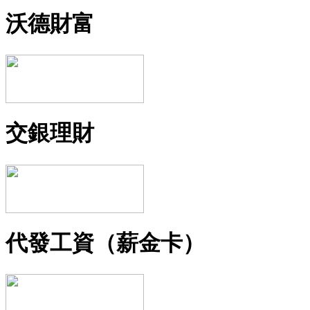
沃德財富
交銀理財
代發工資（薪金卡）