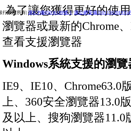
為了讓您獲得更好的使用體
銀行版權所有|
滬ICP備05036189號-1
|
滬公網安備3101150201935
瀏覽器或最新的Chrome、E
查看支援瀏覽器
Windows系統支援的瀏
IE9、IE10、Chrome63
上、360安全瀏覽器13.0
及以上、搜狗瀏覽器11.0版本